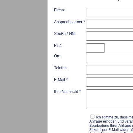
Firma:
Pflichtfeld
Ansprechpartner:
*
Straße / HNr.:
PLZ:
Ort:
Telefon:
Pflichtfeld
E-Mail:
*
Pflichtfeld
Ihre Nachricht:
*
Ich stimme zu, dass m
Anfrage erhoben und vera
Bearbeitung Ihrer Anfrage g
Zukunft per E-Mail widerru